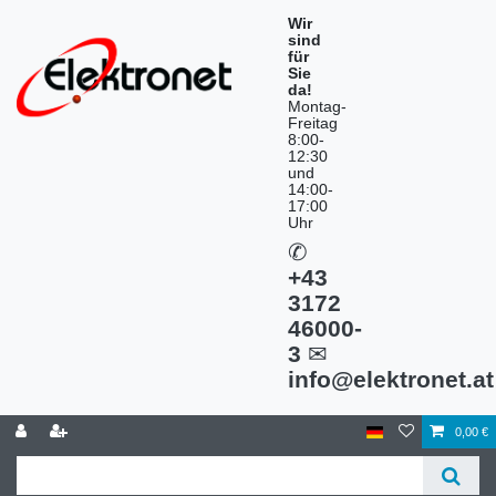
Wir
sind
für
Sie
da!
Montag-
Freitag
8:00-
12:30
und
14:00-
17:00
Uhr
✆
+43
3172
46000-
3
✉
info@elektronet.at
0,00 €