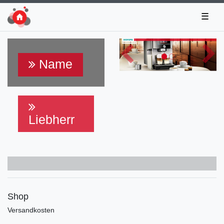
☰
Kaffeevollaut
Zurück
Näch
Name
Liebherr
Shop
Versandkosten