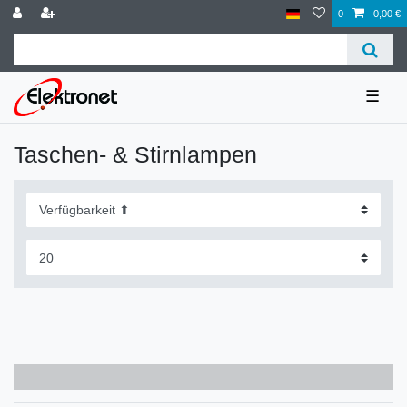
0
0,00 €
☰
Taschen- & Stirnlampen