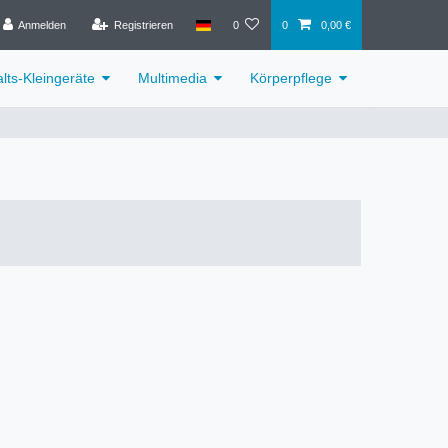
Anmelden
Registrieren
0
0
0,00 €
lts-Kleingeräte
Multimedia
Körperpflege