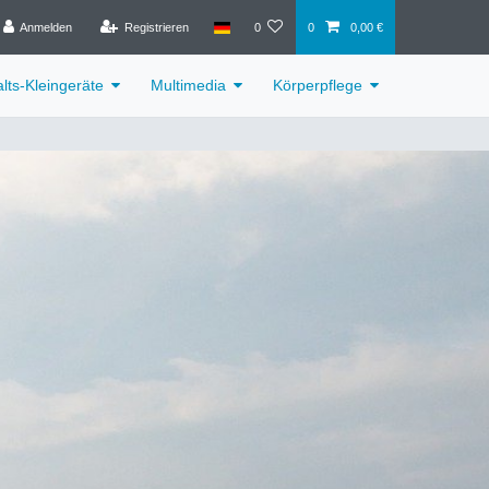
Anmelden
Registrieren
0
0
0,00 €
lts-Kleingeräte
Multimedia
Körperpflege