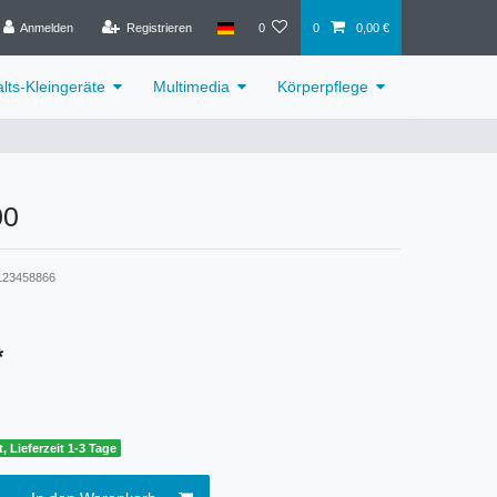
Anmelden
Registrieren
0
0
0,00 €
lts-Kleingeräte
Multimedia
Körperpflege
00
123458866
*
, Lieferzeit 1-3 Tage