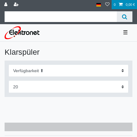
0
0,00 €
☰
Klarspüler