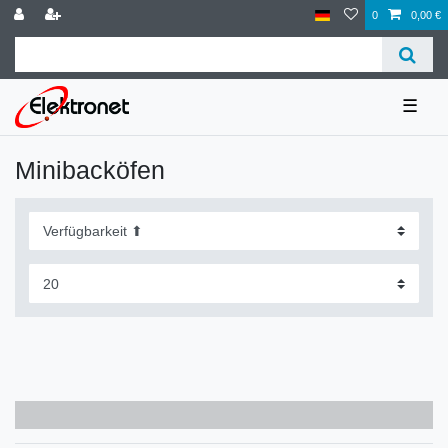
0
0,00 €
☰
Minibacköfen