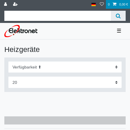
0
0,00 €
☰
Heizgeräte