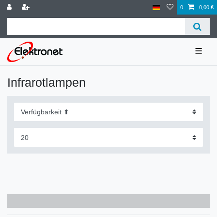
0
0,00 €
☰
Infrarotlampen