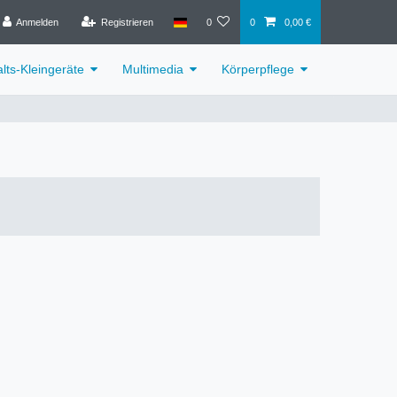
Anmelden
Registrieren
0
0
0,00 €
lts-Kleingeräte
Multimedia
Körperpflege