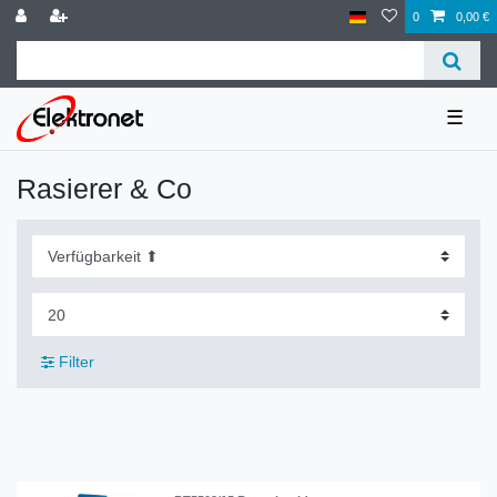
0
0,00 €
☰
Rasierer & Co
Filter