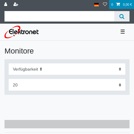
0
0,00 €
☰
Monitore