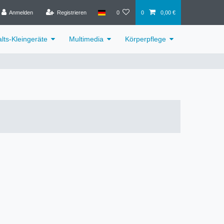
Anmelden
Registrieren
0
0
0,00 €
lts-Kleingeräte
Multimedia
Körperpflege