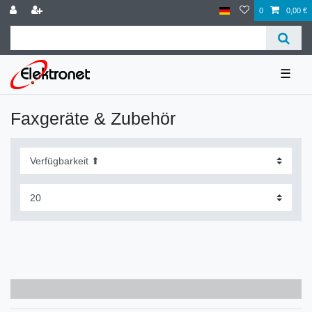
0
0,00 €
☰
Faxgeräte & Zubehör