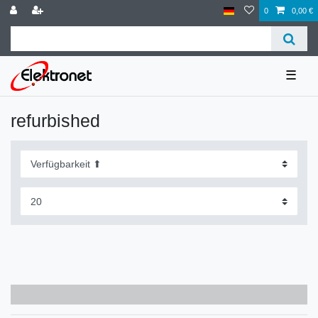
0
0,00 €
☰
refurbished