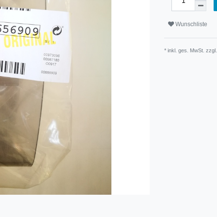
Wunschliste
* inkl. ges. MwSt. zzgl